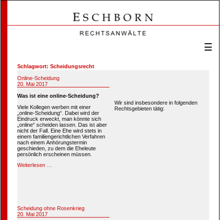
☰
Schlagwort:
Scheidungsrecht
Online-Scheidung
Veröffentlicht
20. Mai 2017
am
Was ist eine online-Scheidung?
Wir sind insbesondere in folgenden
Viele Kollegen werben mit einer
Rechtsgebieten tätig:
„online-Scheidung“. Dabei wird der
Eindruck erweckt, man könnte sich
„online“ scheiden lassen. Das ist aber
nicht der Fall. Eine Ehe wird stets in
einem familiengerichtlichen Verfahren
nach einem Anhörungstermin
geschieden, zu dem die Eheleute
persönlich erscheinen müssen.
Weiterlesen …
Scheidung ohne Rosenkrieg
Veröffentlicht
20. Mai 2017
am