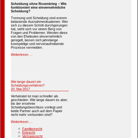
Scheidung ohne Rosenkrieg – Wie
funktioniert eine einvernehmliche
Scheidung?
Trennung und Scheidung sind extrem
belastende Ausnahmesituationen. Wer
sich zu diesem Schritt durchgerungen
hat, sieht sich vor einem Berg von
Fragen und Problemen. Werden diese
von den Eheleuten einvernehmlich
geregelt, lassen sich jahrelange
kostspielige und nervenaufreibende
Prozesse vermeiden.
Weiterlesen …
Wie lange dauert ein
Scheidungsverfahren?
Veröffentlicht
20. Mai 2017
am
Verheiratet ist man schneller als
geschieden. Wie lange dauert es aber,
bis der ersehnte
Scheidungsbeschluss vorliegt und
beide Partner auch auf dem Papier
nicht mehr verbunden sind?
Weiterlesen …
Familienrecht
Erbrecht
Vertragsrecht