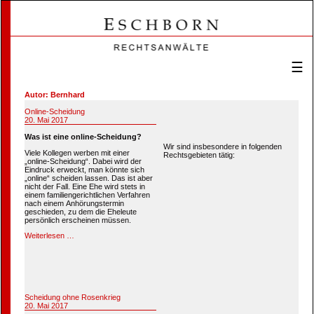
☰
Autor:
Bernhard
Online-Scheidung
Veröffentlicht
20. Mai 2017
am
Was ist eine online-Scheidung?
Wir sind insbesondere in folgenden
Viele Kollegen werben mit einer
Rechtsgebieten tätig:
„online-Scheidung“. Dabei wird der
Eindruck erweckt, man könnte sich
„online“ scheiden lassen. Das ist aber
nicht der Fall. Eine Ehe wird stets in
einem familiengerichtlichen Verfahren
nach einem Anhörungstermin
geschieden, zu dem die Eheleute
persönlich erscheinen müssen.
Weiterlesen …
Scheidung ohne Rosenkrieg
Veröffentlicht
20. Mai 2017
am